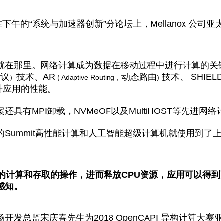
在下午的
“
系统与加速器创新
”
分论坛上，
Mellanox
公司亚
就在那里。网络计算成为数据在移动过程中进行计算的关
协议
技术、AR
动态路由
技术、
SHIEL
）
( Adaptive Routing，
)
地提升应用的性能。
方案还具有MPI卸载，
NVMeOF
以及
MultiHOST
等先进网络
的
Summit高性能计算和人工智能超级计算机就使用到
的计算和存取的操作，进而释放
CPU
资源，应用可以得到
感知。
场开发总监宋庆春先生为
2018 OpenCAPI
异构计算大赛