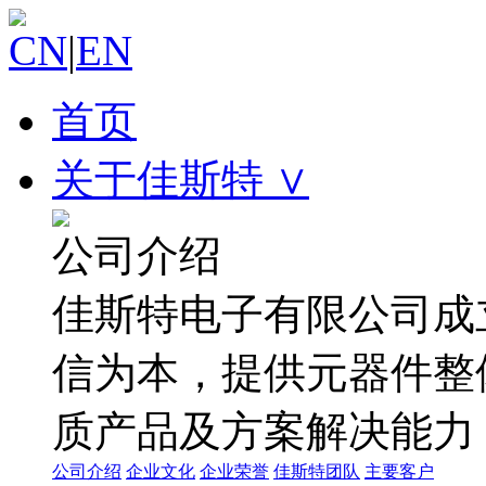
CN
|
EN
首页
关于佳斯特 ∨
公司介绍
佳斯特电子有限公司成立
信为本，提供元器件整
质产品及方案解决能力
公司介绍
企业文化
企业荣誉
佳斯特团队
主要客户