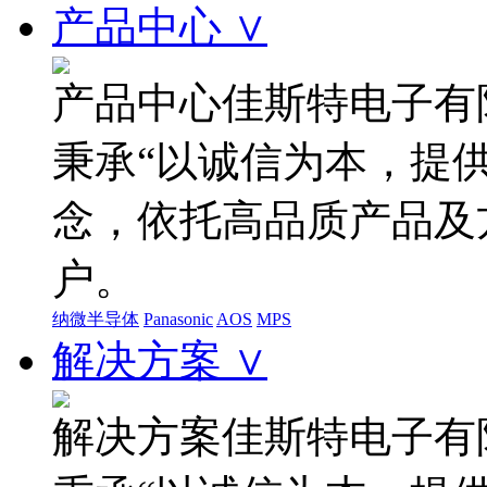
产品中心 ∨
产品中心
佳斯特电子有
秉承“以诚信为本，提
念，依托高品质产品及
户。
纳微半导体
Panasonic
AOS
MPS
解决方案 ∨
解决方案
佳斯特电子有