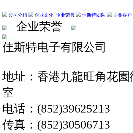
公司介绍
企业文化
企业荣誉
佳斯特团队
主要客户
企业荣誉
佳斯特电子有限公司
地址：香港九龍旺角花園街2
室
电话：(852)39625213
传真：(852)30506713