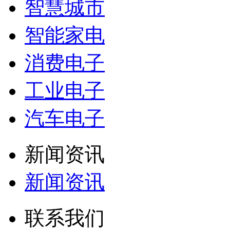
智慧城市
智能家电
消费电子
工业电子
汽车电子
新闻资讯
新闻资讯
联系我们