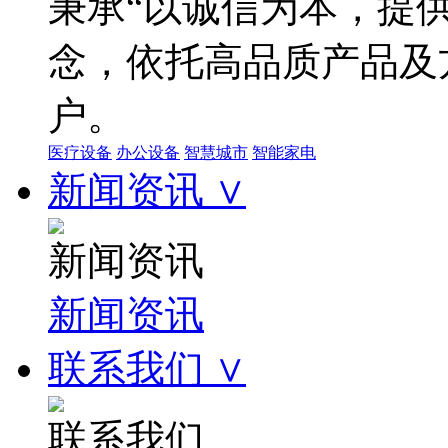
秉承“以诚信为本，提
念，依托高品质产品及
户。
医疗设备
办公设备
智慧城市
智能家电
新闻资讯 ∨
新闻资讯
新闻资讯
联系我们 ∨
联系我们