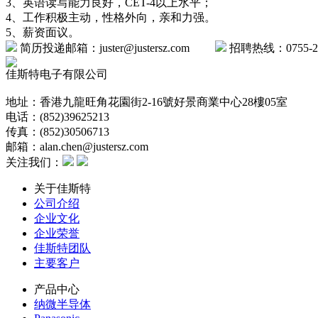
3、英语读写能力良好，CET-4以上水平；
4、工作积极主动，性格外向，亲和力强。
5、薪资面议。
简历投递邮箱：juster@justersz.com
招聘热线：0755-26
佳斯特电子有限公司
地址：香港九龍旺角花園街2-16號好景商業中心28樓05室
电话：(852)39625213
传真：(852)30506713
邮箱：alan.chen@justersz.com
关注我们：
关于佳斯特
公司介绍
企业文化
企业荣誉
佳斯特团队
主要客户
产品中心
纳微半导体