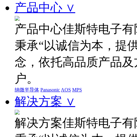
产品中心 ∨
产品中心
佳斯特电子有
秉承“以诚信为本，提
念，依托高品质产品及
户。
纳微半导体
Panasonic
AOS
MPS
解决方案 ∨
解决方案
佳斯特电子有