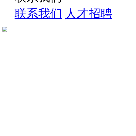
联系我们
人才招聘