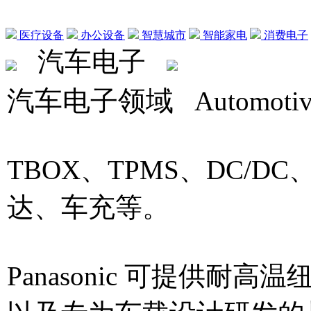
医疗设备
办公设备
智慧城市
智能家电
消费电子
汽车电子
汽车电子领域
Automotive
TBOX、TPMS、DC
达、车充等。
Panasonic 可提供耐高