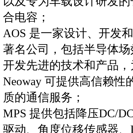
以及专为车载设计研发的
合电容；
AOS 是一家设计、开
著名公司，包括半导体场效
开发先进的技术和产品，
Neoway 可提供高信
质的通信服务；
MPS 提供包括降压DC/D
驱动、角度位移传感器、