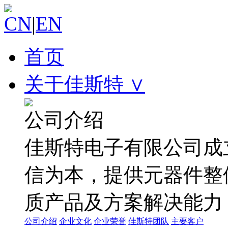
CN
|
EN
首页
关于佳斯特 ∨
公司介绍
佳斯特电子有限公司成立
信为本，提供元器件整
质产品及方案解决能力
公司介绍
企业文化
企业荣誉
佳斯特团队
主要客户