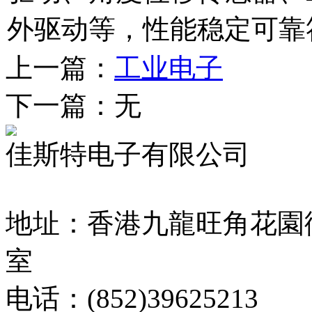
外驱动等，性能稳定可靠
上一篇：
工业电子
下一篇：
无
佳斯特电子有限公司
地址：香港九龍旺角花園街2
室
电话：(852)39625213