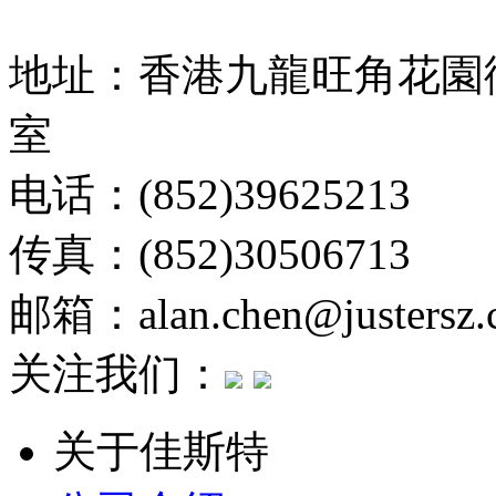
地址：香港九龍旺角花園街2
室
电话：(852)39625213
传真：(852)30506713
邮箱：alan.chen@justersz.
关注我们：
关于佳斯特