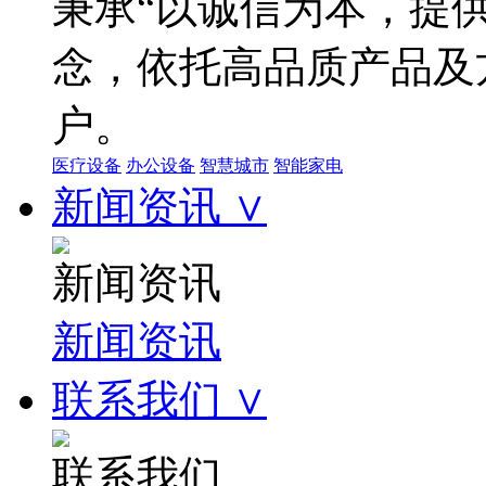
秉承“以诚信为本，提
念，依托高品质产品及
户。
医疗设备
办公设备
智慧城市
智能家电
新闻资讯 ∨
新闻资讯
新闻资讯
联系我们 ∨
联系我们