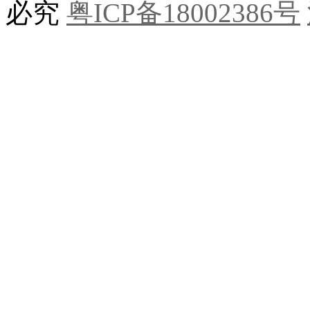
必究
粤ICP备18002386号