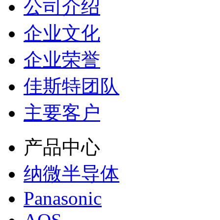
公司介绍
企业文化
企业荣誉
佳斯特团队
主要客户
产品中心
纳微半导体
Panasonic